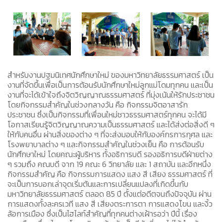
สำหรับงานปฐมนิเทศนักศึกษาใหม่ ของมหาวิทยาลัยธรรมศาสตร์ เป็น
งานที่จัดขึ้นเพื่อเป็นการต้อนรับนักศึกษาใหม่ลูกแม่โดมทุกคน และเป็น
งานที่จะได้เข้าใจถึงจิตวิญญาณธรรมศาสตร์ ที่มุ่งเน้นให้รักประชาชน
โดยกิจกรรมสำคัญในช่วงกลางวัน คือ กิจกรรมจิตอาสารัก
ประชาชน ซึ่งเป็นกิจกรรมที่เพื่อนใหม่ชาวธรรมศาสตร์ทุกคน จะได้มี
โอกาสเรียนรู้จิตวิญญาณความเป็นธรรมศาสตร์ และได้ส่งต่อสิ่งดี ๆ
ให้กับคนอื่น ผ่านสิ่งของต่าง ๆ ที่จะส่งมอบให้กับองค์กรการกุศล และ
โรงพยาบาลต่าง ๆ และกิจกรรมสำคัญในช่วงเย็น คือ การต้อนรับ
นักศึกษาใหม่ โดยคณะผู้บริหาร ทั้งอธิการบดี รองอธิการบดีฝ่ายต่าง
ๆ รวมถึง คณบดี จาก 19 คณะ 6 วิทยาลัย และ 1 สถาบัน และอีกหนึ่ง
กิจกรรมสำคัญ คือ กิจกรรมการแสดง แสง สี เสียง ธรรมศาสตร์ ที่
จะเป็นการบอกเล่าจุดเริ่มต้นและการเปลี่ยนแปลงที่เกิดขึ้นกับ
มหาวิทยาลัยธรรมศาสตร์ ตลอด 85 ปี ตั้งแต่อดีตจนถึงปัจจุบัน ผ่าน
การแสดงทั้งละครเวที แสง สี เสียงตระการตา การแสดงโขน และงิ้ว
ล้อการเมือง ซึ่งเป็นไฮไลท์สำคัญที่ทุกคนต่างเฝ้ารอว่า ปีนี้ เรื่อง