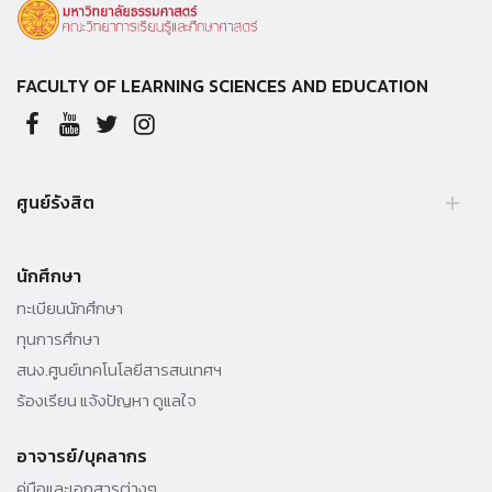
FACULTY OF LEARNING SCIENCES AND EDUCATION
ศูนย์รังสิต
อาคารสิริวิทยลักษณ์
นักศึกษา
99 หมู่ 18 ถ.พหลโยธิน ต.คลองหนึ่ง อ.คลองหลวง จ.ปทุมธานี 12120
ทะเบียนนักศึกษา
Tel. 02-696 6747
ทุนการศึกษา
สนง.ศูนย์เทคโนโลยีสารสนเทศฯ
ร้องเรียน แจ้งปัญหา ดูแลใจ
อาจารย์/บุคลากร
คู่มือและเอกสารต่างๆ