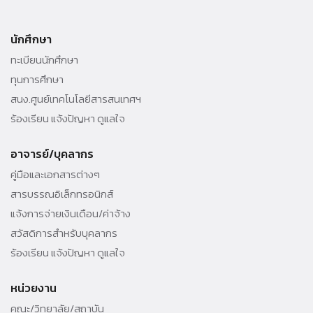
อาคารสิริวิทยลักษณ์
นักศึกษา
99 หมู่ 18 ถ.พหลโยธิน ต.คลองหนึ่ง อ.คลองหลวง จ.ปทุมธานี 12120
ทะเบียนนักศึกษา
Tel. 02-696 6747
ทุนการศึกษา
สนง.ศูนย์เทคโนโลยีสารสนเทศฯ
ร้องเรียน แจ้งปัญหา ดูแลใจ
อาจารย์/บุคลากร
คู่มือและเอกสารต่างๆ
สารบรรณอิเล็กทรอนิกส์
แจ้งการจ่ายเงินเดือน/ค่าจ้าง
สวัสดิการสำหรับบุคลากร
ร้องเรียน แจ้งปัญหา ดูแลใจ
หน่วยงาน
คณะ/วิทยาลัย/สถาบัน