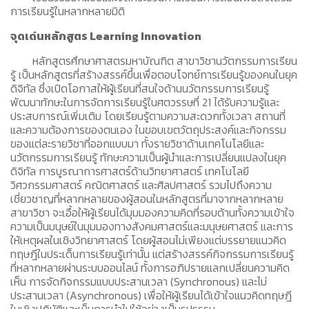
การเรียนรู้ในหลากหลายมิติ
จุดเด่นหลักสูตร
Learning Innovation
หลักสูตรศึกษาศาสตรมหาบัณฑิต สาขาวิชานวัตกรรมการเรียน
รู้ เป็นหลักสูตรที่สร้างสรรค์ขึ้นเพื่อตอบโจทย์การเรียนรู้ของคนในยุค
ดิจิทัล ซึ่งเปิดโอกาสให้ผู้เรียนที่สนใจด้านนวัตกรรมการเรียนรู้
พัฒนาทักษะในการจัดการเรียนรู้ในศตวรรษที่ 21 ได้รับความรู้และ
ประสบการณ์เพิ่มเติม โดยเรียนรู้ตามความสะดวกทั้งเวลา สถานที่
และความต้องการของตนเอง ในขอบเขตวัตถุประสงค์และกิจกรรม
ของแต่ละรายวิชาที่ออกแบบมา ทั้งรายวิชาด้านเทคโนโลยีและ
นวัตกรรมการเรียนรู้ ทักษะความเป็นผู้นำและการเปลี่ยนแปลงในยุค
ดิจิทัล การบูรณาการศาสตร์ด้านวิทยาศาสตร์ เทคโนโลยี
วิศวกรรมศาสตร์ คณิตศาสตร์ และศิลปศาสตร์ รวมไปถึงความ
เชี่ยวชาญที่หลากหลายของผู้สอนในหลักสูตรที่มาจากหลากหลาย
สาขาวิชา จะเอื้อให้ผู้เรียนได้มุมมองความคิดที่รอบด้านทั้งความเข้าใจ
ความเป็นมนุษย์ในมุมมองทางสังคมศาสตร์และมนุษยศาสตร์ และการ
ให้เหตุผลในเชิงวิทยาศาสตร์ โดยผู้สอนไม่เพียงแต่บรรยายแนวคิด
ทฤษฎีในประเด็นการเรียนรู้เท่านั้น แต่สร้างสรรค์กิจกรรมการเรียนรู้
ที่หลากหลายผ่านระบบออนไลน์ ทั้งการอภิปรายแลกเปลี่ยนความคิด
เห็น การจัดกิจกรรมแบบประสานเวลา (Synchronous) และไม่
ประสานเวลา (Asynchronous) เพื่อให้ผู้เรียนได้เข้าใจแนวคิดทฤษฎี