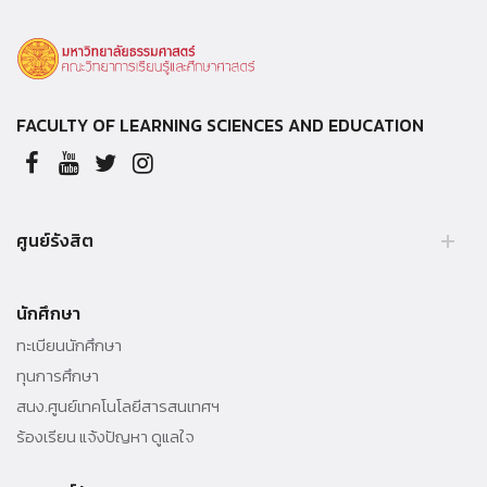
FACULTY OF LEARNING SCIENCES AND EDUCATION
ศูนย์รังสิต
อาคารสิริวิทยลักษณ์
นักศึกษา
99 หมู่ 18 ถ.พหลโยธิน ต.คลองหนึ่ง อ.คลองหลวง จ.ปทุมธานี 12120
ทะเบียนนักศึกษา
Tel. 02-696 6747
ทุนการศึกษา
สนง.ศูนย์เทคโนโลยีสารสนเทศฯ
ร้องเรียน แจ้งปัญหา ดูแลใจ