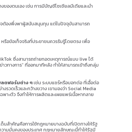
างของตนเอง เช่น การมีบัญชีโซเชียลมีเดียและนำ
าจต้องพึ่งพาผู้สนับสนุนทุน แต่ในปัจจุบันสามารถ
หรือข้อเท็จจริงที่ประชาชนควรรับรู้โดยตรง เพื่อ
ikTok ซึ่งสามารถถ่ายทอดเหตุการณ์แบบ live ได้
่าวทางการ” ที่ออกมาทีหลัง ทำให้สามารถเข้าถึงกลุ่ม
แพลตฟอร์มต่าง ๆ
เช่น ระบบแชร์หรือบอกต่อ ที่เอื้อต่อ
้อย่างรวดเร็วและกว้างขวาง เขามองว่า Social Media
มายเฉพาะตัว จึงทำให้การผลิตและเผยแพร่เนื้อหากลาย
ระเด็นสำคัญคือการใช้กฎหมายบางฉบับที่เปิดทางให้รัฐ
อความมั่นคงของประเทศ กฎหมายลักษณะนี้ทำให้รัฐมี