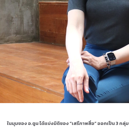
ในมุมของ อ.ตูน ได้แบ่งมิติของ “เสรีภาพสื่อ” ออกเป็น 3 กลุ่ม