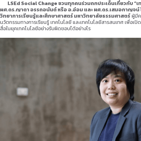
LSEd Social Change ชวนทุกคนร่วมถกประเด็นเกี่ยวกับ “เทคโ
ผศ.ดร.ญาดา อรรถอนันต์ หรือ อ.อ๋อม และ ผศ.ดร.เสมอกาญจน์ โ
วิทยาการเรียนรู้และศึกษาศาสตร์ มหาวิทยาลัยธรรมศาสตร์
ผู้มี
นวัตกรรมทางการเรียนรู้ เทคโนโลยี และเทคโนโลยีสารสนเทศ เพื่อเปิดพื
สื่อในยุคเทคโนโลยีอย่างรับผิดชอบได้อย่างไร