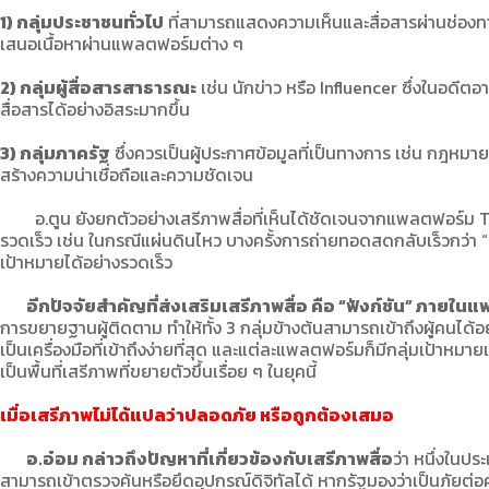
1) กลุ่มประชาชนทั่วไป
ที่สามารถแสดงความเห็นและสื่อสารผ่านช่องท
เสนอเนื้อหาผ่านแพลตฟอร์มต่าง ๆ
2) กลุ่มผู้สื่อสารสาธารณะ
เช่น นักข่าว หรือ Influencer ซึ่งในอดีตอ
สื่อสารได้อย่างอิสระมากขึ้น
3) กลุ่มภาครัฐ
ซึ่งควรเป็นผู้ประกาศข้อมูลที่เป็นทางการ เช่น กฎหมาย 
สร้างความน่าเชื่อถือและความชัดเจน
อ.ตูน ยังยกตัวอย่างเสรีภาพสื่อที่เห็นได้ชัดเจนจากแพลตฟอร์ม T
รวดเร็ว เช่น ในกรณีแผ่นดินไหว บางครั้งการถ่ายทอดสดกลับเร็วกว่า “ข
เป้าหมายได้อย่างรวดเร็ว
อีกปัจจัยสำคัญที่ส่งเสริมเสรีภาพสื่อ คือ “ฟังก์ชัน” ภายใน
การขยายฐานผู้ติดตาม ทำให้ทั้ง 3 กลุ่มข้างต้นสามารถเข้าถึงผู้คนได
เป็นเครื่องมือที่เข้าถึงง่ายที่สุด และแต่ละแพลตฟอร์มก็มีกลุ่มเป้าห
เป็นพื้นที่เสรีภาพที่ขยายตัวขึ้นเรื่อย ๆ ในยุคนี้
เมื่อเสรีภาพไม่ได้แปลว่าปลอดภัย หรือถูกต้องเสมอ
อ.อ๋อม กล่าวถึงปัญหาที่เกี่ยวข้องกับเสรีภาพสื่อ
ว่า หนึ่งในป
สามารถเข้าตรวจค้นหรือยึดอุปกรณ์ดิจิทัลได้ หากรัฐมองว่าเป็นภัยต่