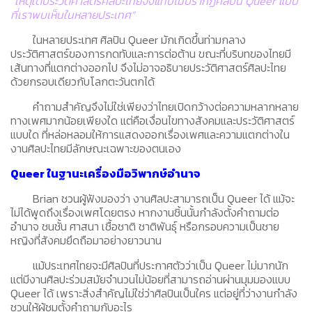
“เหตุใดประวัติศาสตร์ศิลปะไทยจึงแทบไม่ปรากฏศิลปิน Queer แบบ
ที่เราพบเห็นในหลายประเทศ”
ในหลายประเทศ ศิลปิน Queer มักเกิดขึ้นท่ามกลาง
ประวัติศาสตร์ของการกดทับและการต่อต้าน ขณะที่บริบทของไทยมี
เส้นทางที่แตกต่างออกไป จึงไม่อาจอธิบายประวัติศาสตร์ศิลปะไทย
ด้วยกรอบเดียวกับโลกตะวันตกได้
คำถามสำคัญจึงไม่ใช่เพียงว่าไทยเปิดกว้างต่อความหลากหลาย
ทางเพศมากน้อยเพียงใด แต่คือเงื่อนไขทางสังคมและประวัติศาสตร์
แบบใด ที่หล่อหลอมให้การแสดงออกเรื่องเพศและความแตกต่างใน
งานศิลปะไทยมีลักษณะเฉพาะของตนเอง
Queer ในฐานะเครื่องมือวิพากษ์อำนาจ
Brian ชวนผู้ฟังมองว่า งานศิลปะสามารถเป็น Queer ได้ แม้จะ
ไม่ได้พูดถึงเรื่องเพศโดยตรง หากงานชิ้นนั้นกำลังตั้งคำถามต่อ
อำนาจ ชนชั้น ศาสนา เชื้อชาติ ชาติพันธุ์ หรือกรอบความเป็นชาย
หญิงที่สังคมยึดถือมาอย่างยาวนาน
แม้ประเทศไทยจะมีศิลปินที่ประกาศตัวว่าเป็น Queer ไม่มากนัก
แต่มีงานศิลปะร่วมสมัยจำนวนไม่น้อยที่สามารถอ่านผ่านมุมมองแบบ
Queer ได้ เพราะสิ่งสำคัญไม่ใช่ว่าศิลปินเป็นใคร แต่อยู่ที่ว่างานกำลัง
ชวนให้ผู้ชมตั้งคำถามกับอะไร