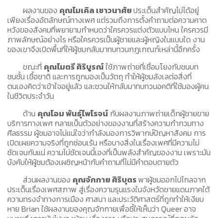
ผลงานของ
คุณไมเคิล เชาวนาศัย
ประเด็นสำคัญไม่ได้อยู่
เพียงเรื่องอัตลักษณ์ทางเพศ แต่รวมถึงการตั้งคำถามต่อความคาด
หวังของสังคมที่พยายามกำหนดว่าใครควรแต่งตัวแบบไหน ใครควรมี
ภาพลักษณ์อย่างไร หรือใครควรเป็นผู้ชายและผู้หญิงในแบบใด งาน
ของเขาจึงเปิดพื้นที่ให้ผู้ชมกลับมาทบทวนกฎเกณฑ์เหล่านี้อีกครั้ง
ขณะที่
คุณไมตรี ศิริบูรณ์
ใช้ภาพถ่ายที่เชื่อมโยงกับชนบท
ชนชั้น เชื้อชาติ และการถูกมองเป็นวัตถุ ทำให้ผู้ชมลังเลต่อสิ่งที่
ตนเองคิดว่าเข้าใจอยู่แล้ว และชวนให้กลับมาทบทวนอคติที่ใช้มองผู้คน
ในชีวิตประจำวัน
ด้าน
คุณโอม พันธุ์ไพโรจน์
กับผลงานภาพถ่ายเด็กผู้ชายขาย
บริการทางเพศ กลายเป็นตัวอย่างของงานที่สร้างความกำกวมทาง
ศีลธรรม ผู้ชมอาจไม่แน่ใจว่ากำลังมองการวิพากษ์ปัญหาสังคม การ
เปิดเผยความจริงที่ถูกซ่อนเร้น หรือบางสิ่งในเรื่องเพศที่มีความไม่
ชัดเจนกันแน่ ความไม่ชัดเจนนี้เองที่เป็นพลังสำคัญของงาน เพราะมัน
บังคับให้ผู้ชมต้องเผชิญหน้ากับคำถามที่ไม่มีคำตอบตายตัว
ส่วนผลงานของ
คุณจักกาย ศิริบุตร
พาผู้ชมออกไปไกลจาก
ประเด็นเรื่องเพศสภาพ สู่เรื่องความรุนแรงในจังหวัดชายแดนภาคใต้
ความทรงจำทางการเมือง ศาสนา และประวัติศาสตร์ที่ถูกทำให้เงียบ
หาย Brian ใช้ผลงานของคุณจักกายเพื่อชี้ให้เห็นว่า Queer อาจ