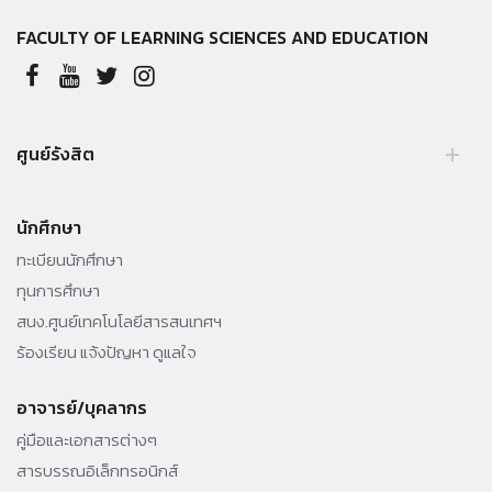
FACULTY OF LEARNING SCIENCES AND EDUCATION
ศูนย์รังสิต
อาคารสิริวิทยลักษณ์
นักศึกษา
99 หมู่ 18 ถ.พหลโยธิน ต.คลองหนึ่ง อ.คลองหลวง จ.ปทุมธานี 12120
ทะเบียนนักศึกษา
Tel. 02-696 6747
ทุนการศึกษา
สนง.ศูนย์เทคโนโลยีสารสนเทศฯ
ร้องเรียน แจ้งปัญหา ดูแลใจ
อาจารย์/บุคลากร
คู่มือและเอกสารต่างๆ
สารบรรณอิเล็กทรอนิกส์