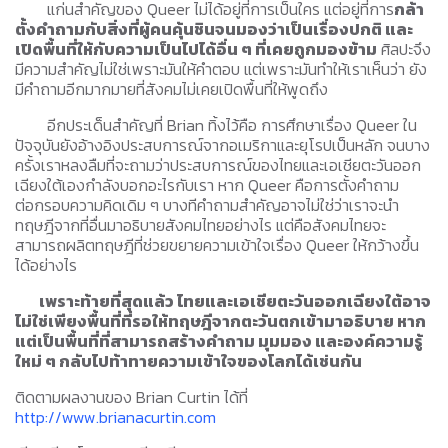
แก่นสำคัญของ Queer ไม่ได้อยู่ที่การเป็นใคร แต่อยู่ที่การ
กล้า
ตั้งคำถามกับสิ่งที่ผู้คนคุ้นชินจนมองว่าเป็นเรื่องปกติ และ
เปิดพื้นที่ให้กับความเป็นไปได้อื่น ๆ ที่เคยถูกมองข้าม
ศิลปะจึง
มีความสำคัญไม่ใช่เพราะมันให้คำตอบ แต่เพราะมันทำให้เราเห็นว่า ยัง
มีคำถามอีกมากมายที่สังคมไม่เคยเปิดพื้นที่ให้พูดถึง
อีกประเด็นสำคัญที่ Brian ทิ้งไว้คือ การศึกษาเรื่อง Queer ใน
ปัจจุบันยังอ้างอิงประสบการณ์จากอเมริกาและยุโรปเป็นหลัก จนบาง
ครั้งเราหลงลืมที่จะถามว่าประสบการณ์ของไทยและเอเชียตะวันออก
เฉียงใต้เองกำลังบอกอะไรกับเรา หาก Queer คือการตั้งคำถาม
ต่อกรอบความคิดเดิม ๆ บางทีคำถามสำคัญอาจไม่ใช่ว่าเราจะนำ
ทฤษฎีจากที่อื่นมาอธิบายสังคมไทยอย่างไร แต่คือสังคมไทยจะ
สามารถผลิตทฤษฎีที่ช่วยขยายความเข้าใจเรื่อง Queer ให้กว้างขึ้น
ได้อย่างไร
เพราะท้ายที่สุดแล้ว ไทยและเอเชียตะวันออกเฉียงใต้อาจ
ไม่ใช่เพียงพื้นที่ที่รอให้ทฤษฎีจากตะวันตกเข้ามาอธิบาย หาก
แต่เป็นพื้นที่ที่สามารถสร้างคำถาม มุมมอง และองค์ความรู้
ใหม่ ๆ กลับไปท้าทายความเข้าใจของโลกได้เช่นกัน
ติดตามผลงานของ Brian Curtin ได้ที่
http://www.brianacurtin.com