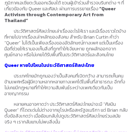
ภูมิภาคเอเชียตะวันออกเฉียงใต้ ชวนผู้เข้าร่วมสำรวจบริบทต่าง ๆ ที่
เกี่ยวข้องกับ Queer และศิลปะ ผ่านการบรรยายเรื่อง
“Queer
Activism through Contemporary Art from
Thailand”
ประวัติศาสตร์ศิลปะไทยเล่าเรื่องอะไรให้เรา และมีเรื่องราวใดบ้าง
ที่หายไปจากเรื่องเล่าหลักของสังคม สำหรับ Brian Curtin คำว่า
“Queer” ไม่ได้เป็นเพียงเรื่องของอัตลักษณ์ทางเพศ แต่เป็นเครื่อง
มือที่ช่วยให้เรามองเห็นสิ่งที่ถูกทำให้เงียบหาย ถูกผลักออกจาก
ศูนย์กลาง หรือไม่เคยได้รับพื้นที่ในประวัติศาสตร์และสังคมไทย
Queer หายไปไหนในประวัติศาสตร์ศิลปะไทย
ประเทศไทยมักถูกมองว่าเป็นสังคมที่เปิดกว้าง สามารถเห็นคน
ข้ามเพศหรือผู้มีความหลากหลายทางเพศได้ในพื้นที่สาธารณะ อีกทั้ง
ไม่เคยมีกฎหมายที่ทำให้ความสัมพันธ์ระหว่างเพศเดียวกันเป็น
อาชญากรรม
หลายคนอาจคาดว่า ประวัติศาสตร์ศิลปะไทยน่าจะมี “ศิลปิน
Queer” ที่โดดเด่นไม่ต่างจากยุโรปหรือสหรัฐอเมริกา แต่ Brian กลับ
ตั้งข้อสังเกตว่า เมื่อย้อนกลับไปดูประวัติศาสตร์ศิลปะไทยร่วมสมัย
จริง ๆ เรากลับแทบไม่พบสิ่งนั้น