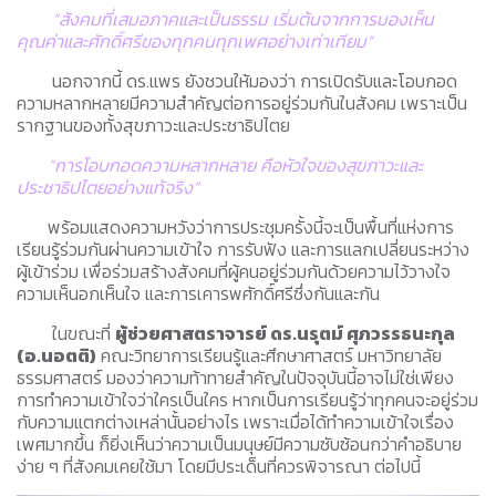
“สังคมที่เสมอภาคและเป็นธรรม เริ่มต้นจากการมองเห็น
คุณค่าและศักดิ์ศรีของทุกคนทุกเพศอย่างเท่าเทียม”
นอกจากนี้ ดร.แพร ยังชวนให้มองว่า การเปิดรับและโอบกอด
ความหลากหลายมีความสำคัญต่อการอยู่ร่วมกันในสังคม เพราะเป็น
รากฐานของทั้งสุขภาวะและประชาธิปไตย
“การโอบกอดความหลากหลาย คือหัวใจของสุขภาวะและ
ประชาธิปไตยอย่างแท้จริง”
พร้อมแสดงความหวังว่าการประชุมครั้งนี้จะเป็นพื้นที่แห่งการ
เรียนรู้ร่วมกันผ่านความเข้าใจ การรับฟัง และการแลกเปลี่ยนระหว่าง
ผู้เข้าร่วม เพื่อร่วมสร้างสังคมที่ผู้คนอยู่ร่วมกันด้วยความไว้วางใจ
ความเห็นอกเห็นใจ และการเคารพศักดิ์ศรีซึ่งกันและกัน
ในขณะที่
ผู้ช่วยศาสตราจารย์ ดร.นรุตม์ ศุภวรรธนะกุล
(อ.นอตติ)
คณะวิทยาการเรียนรู้และศึกษาศาสตร์ มหาวิทยาลัย
ธรรมศาสตร์ มองว่าความท้าทายสำคัญในปัจจุบันนี้อาจไม่ใช่เพียง
การทำความเข้าใจว่าใครเป็นใคร หากเป็นการเรียนรู้ว่าทุกคนจะอยู่ร่วม
กับความแตกต่างเหล่านั้นอย่างไร เพราะเมื่อได้ทำความเข้าใจเรื่อง
เพศมากขึ้น ก็ยิ่งเห็นว่าความเป็นมนุษย์มีความซับซ้อนกว่าคำอธิบาย
ง่าย ๆ ที่สังคมเคยใช้มา โดยมีประเด็นที่ควรพิจารณา ต่อไปนี้