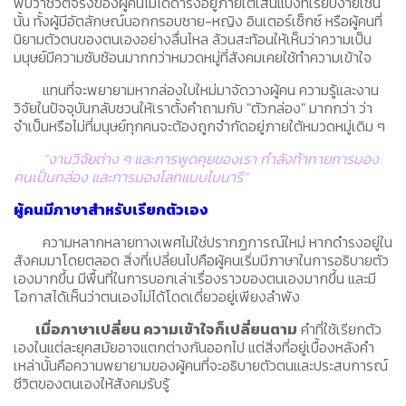
พบว่าชีวิตจริงของผู้คนไม่ได้ดำรงอยู่ภายใต้เส้นแบ่งที่เรียบง่ายเช่น
นั้น ทั้งผู้มีอัตลักษณ์นอกกรอบชาย-หญิง อินเตอร์เซ็กซ์ หรือผู้คนที่
นิยามตัวตนของตนเองอย่างลื่นไหล ล้วนสะท้อนให้เห็นว่าความเป็น
มนุษย์มีความซับซ้อนมากกว่าหมวดหมู่ที่สังคมเคยใช้ทำความเข้าใจ
แทนที่จะพยายามหากล่องใบใหม่มาจัดวางผู้คน ความรู้และงาน
วิจัยในปัจจุบันกลับชวนให้เราตั้งคำถามกับ "ตัวกล่อง" มากกว่า ว่า
จำเป็นหรือไม่ที่มนุษย์ทุกคนจะต้องถูกจำกัดอยู่ภายใต้หมวดหมู่เดิม ๆ
“งานวิจัยต่าง ๆ และการพูดคุยของเรา กำลังท้าทายการมอง
คนเป็นกล่อง และการมองโลกแบบไบนารี”
ผู้คนมีภาษาสำหรับเรียกตัวเอง
ความหลากหลายทางเพศไม่ใช่ปรากฏการณ์ใหม่ หากดำรงอยู่ใน
สังคมมาโดยตลอด สิ่งที่เปลี่ยนไปคือผู้คนเริ่มมีภาษาในการอธิบายตัว
เองมากขึ้น มีพื้นที่ในการบอกเล่าเรื่องราวของตนเองมากขึ้น และมี
โอกาสได้เห็นว่าตนเองไม่ได้โดดเดี่ยวอยู่เพียงลำพัง
เมื่อภาษาเปลี่ยน ความเข้าใจก็เปลี่ยนตาม
คำที่ใช้เรียกตัว
เองในแต่ละยุคสมัยอาจแตกต่างกันออกไป แต่สิ่งที่อยู่เบื้องหลังคำ
เหล่านั้นคือความพยายามของผู้คนที่จะอธิบายตัวตนและประสบการณ์
ชีวิตของตนเองให้สังคมรับรู้