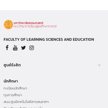
FACULTY OF LEARNING SCIENCES AND EDUCATION
ศูนย์รังสิต
อาคารสิริวิทยลักษณ์
นักศึกษา
99 หมู่ 18 ถ.พหลโยธิน ต.คลองหนึ่ง อ.คลองหลวง จ.ปทุมธานี 12120
ทะเบียนนักศึกษา
Tel. 02-696 6747
ทุนการศึกษา
สนง.ศูนย์เทคโนโลยีสารสนเทศฯ