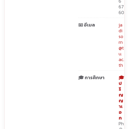
6
67
60
📧 อีเมล
ja
di
so
rn
@t
u.
ac.
th
🎓 การศึกษา
🎓
ป
ริ
ญ
ญ
าเ
อ
ก
Ph