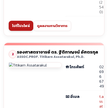
(2
54
0)
ไปที่โปรไฟล์
ดูผลงานทางวิชาการ
รองศาสตราจารย์ ดร. ฐิติกาญจน์ อัศตรกุล
2
ASSOC.PROF. Titikarn Assatarakul, Ph.D.
☎️ โทรศัพท์
02
69
6
67
49
📧 อีเมล
t.a
ss
at