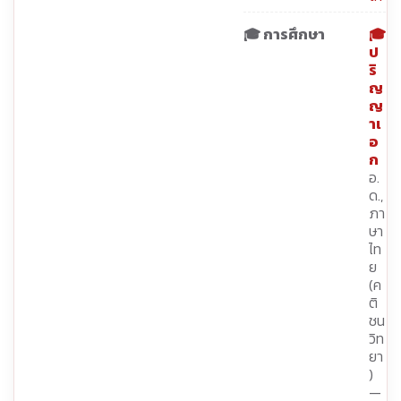
🎓 การศึกษา
🎓
ป
ริ
ญ
ญ
าเ
อ
ก
อ.
ด.,
ภา
ษา
ไท
ย
(ค
ติ
ชน
วิท
ยา
)
—