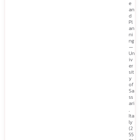
e
an
d
Pl
an
ni
ng
—
Un
iv
er
sit
y
of
Sa
ss
ari
,
Ita
ly
(2
55