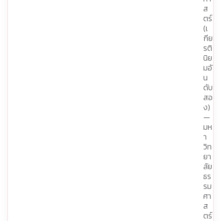
ส
ตร์
(เ
กีย
รติ
นิย
มอั
น
ดับ
สอ
ง)
—
มห
า
วิท
ยา
ลัย
ธร
รม
ศา
ส
ตร์