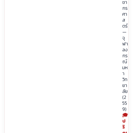
ชา
กร
ศา
ส
ตร์
—
จุ
ฬา
ลง
กร
ณ์
มห
า
วิท
ยา
ลัย
(2
55
9)
🎓
ป
ริ
ญ