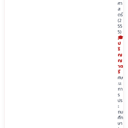
ศา
ส
ตร์
(2
55
5)
🎓
ป
ริ
ญ
ญ
าต
รี
ศษ
.บ.
กา
ร
ปร
ะ
ถม
ศึก
ษา