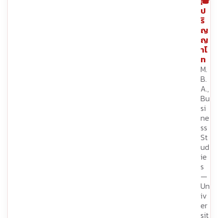
🎓
ป
ริ
ญ
ญ
าโ
ท
M.
B.
A.,
Bu
si
ne
ss
St
ud
ie
s
—
Un
iv
er
sit