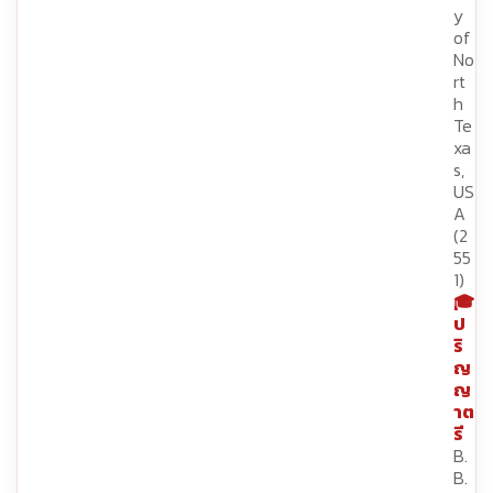
y
of
No
rt
h
Te
xa
s,
US
A
(2
55
1)
🎓
ป
ริ
ญ
ญ
าต
รี
B.
B.