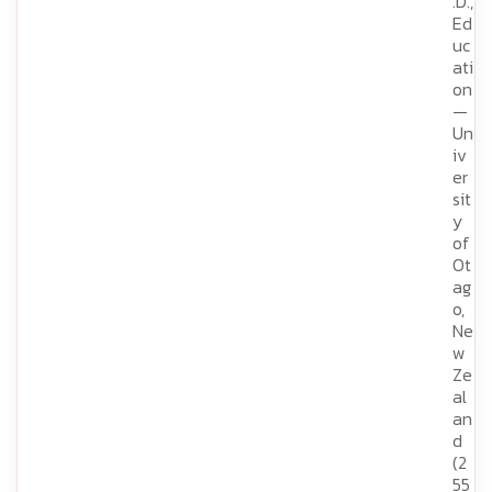
.D.,
Ed
uc
ati
on
—
Un
iv
er
sit
y
of
Ot
ag
o,
Ne
w
Ze
al
an
d
(2
55