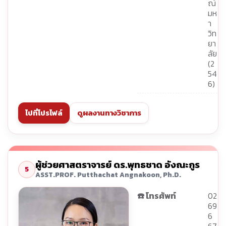
ณ์
มห
า
วิท
ยา
ลัย
(2
54
6)
ไปที่โปรไฟล์
ดูผลงานทางวิชาการ
ผู้ช่วยศาสตราจารย์ ดร.พุทธชาด อังณะกูร
5
ASST.PROF. Putthachat Angnakoon, Ph.D.
☎️ โทรศัพท์
02
69
6