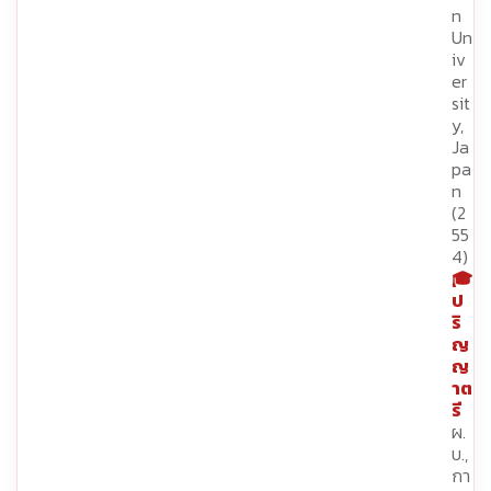
n
Un
iv
er
sit
y,
Ja
pa
n
(2
55
4)
🎓
ป
ริ
ญ
ญ
าต
รี
ผ.
บ.,
กา