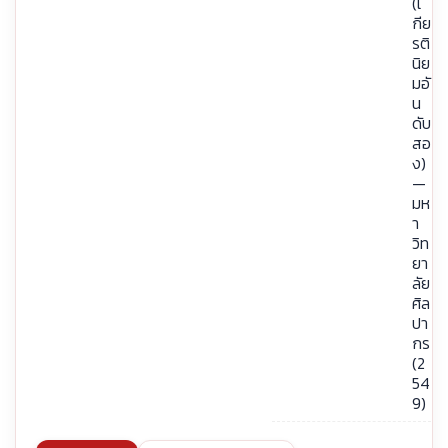
(เ
กีย
รติ
นิย
มอั
น
ดับ
สอ
ง)
—
มห
า
วิท
ยา
ลัย
ศิล
ปา
กร
(2
54
9)