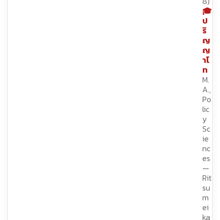
8)
🎓
ป
ริ
ญ
ญ
าโ
ท
M.
A.,
Po
lic
y
Sc
ie
nc
es
—
Rit
su
m
ei
ka