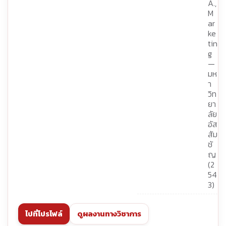
A.,
M
ar
ke
tin
g
—
มห
า
วิท
ยา
ลัย
อัส
สัม
ชั
ญ
(2
54
3)
ไปที่โปรไฟล์
ดูผลงานทางวิชาการ