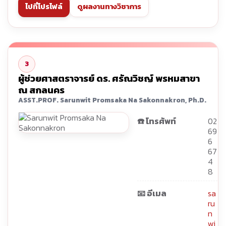
ไปที่โปรไฟล์
ดูผลงานทางวิชาการ
3
ผู้ช่วยศาสตราจารย์ ดร. ศรัณวิชญ์ พรหมสาขา
ณ สกลนคร
ASST.PROF. Sarunwit Promsaka Na Sakonnakron, Ph.D.
☎️ โทรศัพท์
02
69
6
67
4
8
📧 อีเมล
sa
ru
n
wi