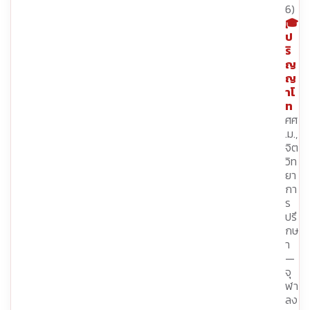
6)
🎓
ป
ริ
ญ
ญ
าโ
ท
ศศ
.ม.,
จิต
วิท
ยา
กา
ร
ปรึ
กษ
า
—
จุ
ฬา
ลง