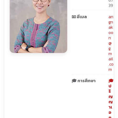
67
39
📧 อีเมล
an
gn
ak
oo
n
@
g
m
ail
.co
m
🎓 การศึกษา
🎓
ป
ริ
ญ
ญ
าเ
อ
ก