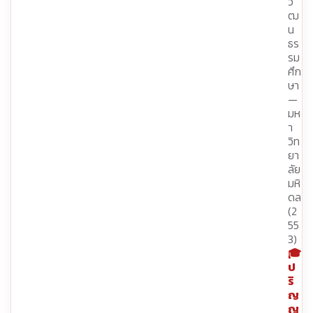
วั
ฒ
น
ธร
รม
ศึก
ษา
—
มห
า
วิท
ยา
ลัย
มหิ
ดล
(2
55
3)
🎓
ป
ริ
ญ
ญ