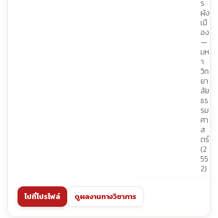
ร
ผัง
เมื
อง
—
มห
า
วิท
ยา
ลัย
ธร
รม
ศา
ส
ตร์
(2
55
2)
ไปที่โปรไฟล์
ดูผลงานทางวิชาการ