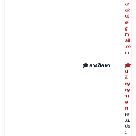
ar
ak
ul
@
g
m
ail
.co
m
🎓 การศึกษา
🎓
ป
ริ
ญ
ญ
าเ
อ
ก
ศศ
.ด.
ปร
ะ