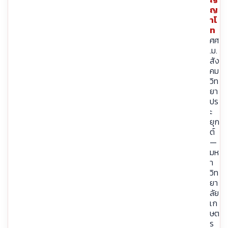
ญ
าโ
ท
ศศ
.ม.
สัง
คม
วิท
ยา
ปร
ะ
ยุก
ต์
—
มห
า
วิท
ยา
ลัย
เก
ษต
ร