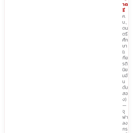
าต
รี
ค.
บ.,
ดน
ตรี
ศึก
ษา
(เ
กีย
รติ
นิย
มอั
น
ดับ
สอ
ง)
—
จุ
ฬา
ลง
กร