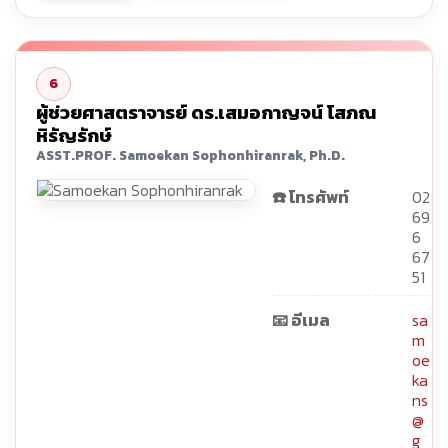
6
ผู้ช่วยศาสตราจารย์ ดร.เสมอกาญจน์ โสภณ
หิรัญรักษ์
ASST.PROF. Samoekan Sophonhiranrak, Ph.D.
☎️ โทรศัพท์
02
69
6
67
51
📧 อีเมล
sa
m
oe
ka
ns
@
g