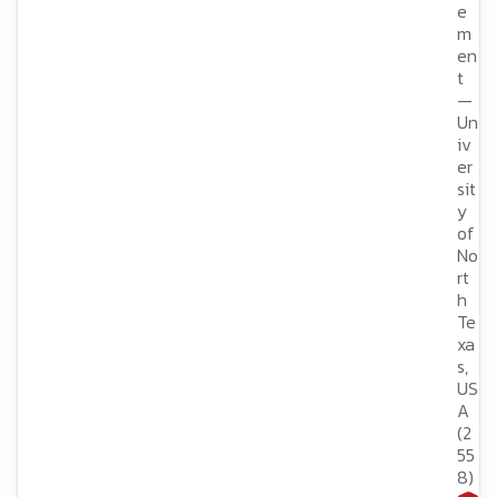
e
m
en
t
—
Un
iv
er
sit
y
of
No
rt
h
Te
xa
s,
US
A
(2
55
8)