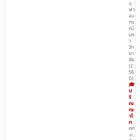
จุ
ฬา
ลง
กร
ณ์
มห
า
วิท
ยา
ลัย
(2
56
0)
🎓
ป
ริ
ญ
ญ
าโ
ท
ศศ
.ม.,