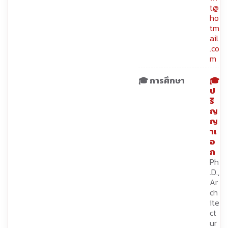
t@
ho
tm
ail
.co
m
🎓 การศึกษา
🎓
ป
ริ
ญ
ญ
าเ
อ
ก
Ph
.D.,
Ar
ch
ite
ct
ur