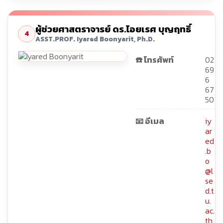
ผู้ช่วยศาสตราจารย์ ดร.ไอยเรศ บุญฤทธิ์
4
ASST.PROF. Iyared Boonyarit, Ph.D.
☎️ โทรศัพท์
02
69
6
67
50
📧 อีเมล
iy
ar
ed
.b
o
@l
se
d.t
u.
ac.
th